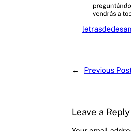
preguntándom
vendrás a to
letrasdedesa
←
Previous Pos
Leave a Reply
Your email addres