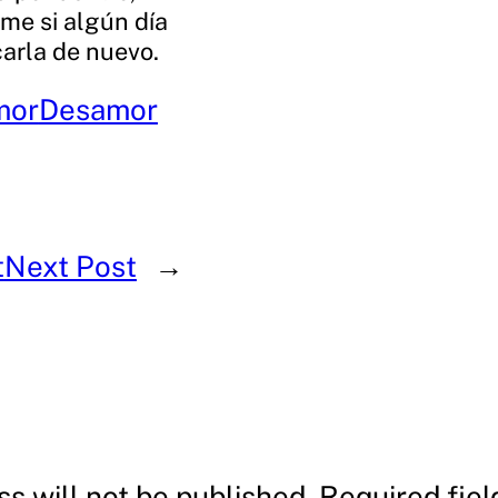
e si algún día
carla de nuevo.
mor
Desamor
t
Next Post
→
s will not be published.
Required fie