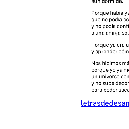
aún dormida.
Porque había y
que no podía oc
y no podía conf
a una amiga so
Porque ya era 
y aprender cóm
Nos hicimos má
porque yo ya m
un universo co
y no supe decon
para poder saca
letrasdedesa