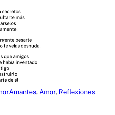
a secretos
ultarte más
iárselos
lamente.
urgente besarte
o te veías desnuda.
s que amigos
e había inventado
ntigo
struirlo
rte de él.
mor
Amantes
, 
Amor
, 
Reflexiones