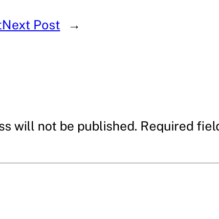
t
Next Post
→
s will not be published.
Required fie