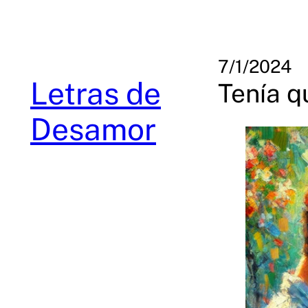
Skip
to
content
7/1/2024
Letras de
Tenía q
Desamor