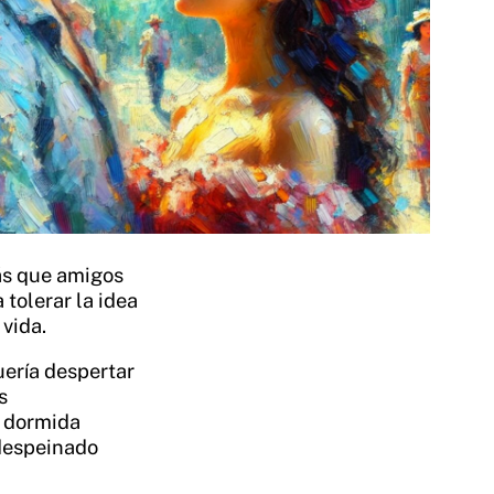
s que amigos
 tolerar la idea
 vida.
ería despertar
s
a dormida
 despeinado